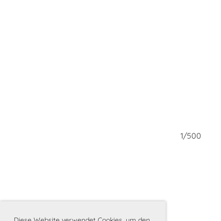
500
1/500
Diese Website verwendet Cookies, um den